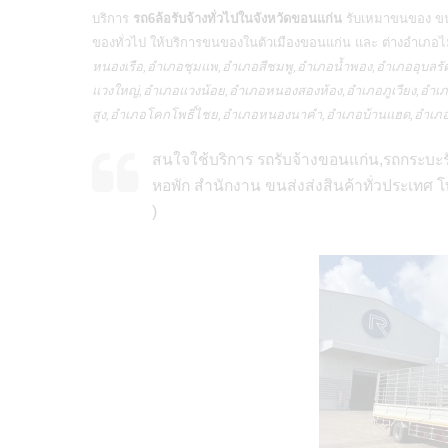
บริการ
รถ6ล้อรับจ้างทั่วไปในจังหวัดขอนแก่น
รับเหมาขนของ ขนก
ของทั่วไป ให้บริการขนของในตัวเมืองขอนแก่น และ ต่างอำเภอไม
หนองเรือ,อำเภอชุมแพ,อำเภอสีชมพู,อำเภอน้ำพอง,อำเภออุบลรั
แวงใหญ่,อำเภอแวงน้อย,อำเภอหนองสองห้อง,อำเภอภูเวียง,อำ
สูง,อำเภอโคกโพธิ์ไชย,อำเภอหนองนาคำ,อำเภอบ้านแฮด,อำเภอโ
สนใจใช้บริการ รถรับจ้างขอนแก่น,รถกระบะร
หอพัก สำนักงาน ขนส่งส่งสินค้าทั่วประเทศ 
)