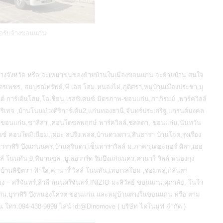
อรับจ้างขอนแก่น
่างจังหวัด หรือ จะเหมาขนของย้ายบ้านในเมืองขอนแก่น จะย้ายบ้าน สนใจ
ัตรเพชร, สมบูรณ์ทรัพย์,พี เอส โฮม หนองไผ่,ภูดิศรา,หมู่บ้านเมืองประชา,บุ
ด์ การ์เด้นโฮม,โอเชี่ยน เรสซิเดนซ์ มิตรภาพ-ขอนแก่น,ภาภิรมย์ ,พาร์ควิลล์
ร์ริเทจ ,บ้านโนนม่วงศิริการ์เด้น2,แก่นทองธานี,จันทร์ประเสริฐ,แกรนด์มงคล
าร์ค ขอนแก่น,ชาลิสา ,คอนโดชลพฤกษ์ พาร์ควิลล์,ชลลดา, ขอนแก่น,นันทวัน
ซ์ คอนโดมิเนียม,เดอะ สปริงเพลส,บ้านดวงดาว,สินธารา บ้านโจด,รุ่งเรือง
ือง,วราสิริ บึงแก่นนคร,บ้านสุรินดา,เซ็นทาร่าวิลล์ ม.ภาคฯ,เดอะมอร์ ศิลา,เออ
าส์ โนนทัน 9,พิมานชล ,บูเลอวาร์ด ริมบึงแก่นนคร,คานารี่ วิลล์ หนองกุง
ฮม,บ้านลิขิตรา-ฟ้าใส,คานารี่ วิลล์ โนนทัน,เทอเรสโฮม ,จอมพล,กลันตา
ง – ศรีจันทร์,สีวลี ถนนศรีจันทร์,INIZIO มะลิวัลย์ ขอนแก่น,ศุภาลัย, โนโว
่น,บุราสิริ บึงหนองโครต ขอนแก่น และหมู่บ้านต่างในขอนแก่น หรือ ตาม
น
โทร.094-438-9999 ไลน์ id:@Dinomove ( บริษัท ไดโนมูฟ จำกัด )