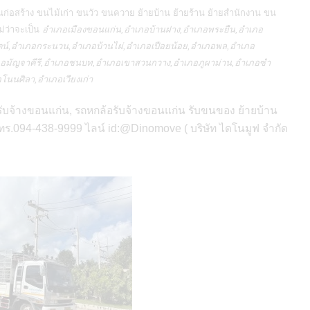
่อสร้าง ขนไม้เก่า ขนวัว ขนควาย ย้ายบ้าน ย้ายร้าน ย้ายสำนักงาน ขน
่ว่าจะเป็น
อำเภอเมืองขอนแก่น,อำเภอบ้านฝาง,อำเภอพระยืน,อำเภอ
ตน์,อำเภอกระนวน,อำเภอบ้านไผ่,อำเภอเปือยน้อย,อำเภอพล,อำเภอ
เภอมัญจาคีรี,อำเภอชนบท,อำเภอเขาสวนกวาง,อำเภอภูผาม่าน,อำเภอซำ
นนศิลา,อำเภอเวียงเก่า
ับจ้างขอนแก่น, รถหกล้อรับจ้างขอนแก่น รับขนของ ย้ายบ้าน
โทร.094-438-9999 ไลน์ id:@Dinomove ( บริษัท ไดโนมูฟ จำกัด