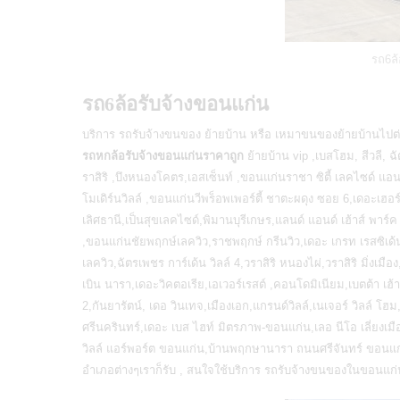
รถ6ล้
รถ6ล้อรับจ้างขอนแก่น
บริการ
รถรับจ้างขนของ
ย้ายบ้าน หรือ เหมาขนของย้ายบ้านไปต
รถหกล้อรับจ้างขอนแก่นราคาถูก
ย้ายบ้าน vip ,เบสโฮม, สีวลี, ฉ
ราสิริ ,บึงหนองโคตร,เอสเซ็นท์ ,ขอนแก่นราชา ซิตี้ เลคไซด์ แอน
โมเดิร์นวิลล์ ,ขอนแก่นวีพร็อพเพอร์ตี้ ชาตะผดุง ซอย 6,เดอะเฮอ
เลิศธานี,เป็นสุขเลคไซด์,พิมานบุรีเกษร,แลนด์ แอนด์ เฮ้าส์ พ
,ขอนแก่นชัยพฤกษ์เลควิว,ราชพฤกษ์ กรีนวิว,เดอะ เกรท เรสซิเด้น
เลควิว,ฉัตรเพชร การ์เด้น วิลล์ 4,วราสิริ หนองไผ่,วราสิริ มิ่งเม
เบิน นารา,เดอะวิคตอเรีย,เอเวอร์เรสต์ ,คอนโดมิเนียม,เบตต้า เฮ้
2,กันยารัตน์, เดอ วินเทจ,เมืองเอก,แกรนด์วิลล์,เนเจอร์ วิลล์ โ
ศรีนครินทร์,เดอะ เบส ไฮท์ มิตรภาพ-ขอนแก่น,เลอ นีโอ เลี่ยงเมือ
วิลล์ แอร์พอร์ต ขอนแก่น,บ้านพฤกษานารา ถนนศรีจันทร์ ขอนแก
อำเภอต่างๆเราก็รับ , สนใจใช้บริการ
รถรับจ้างขนของในขอนแก่