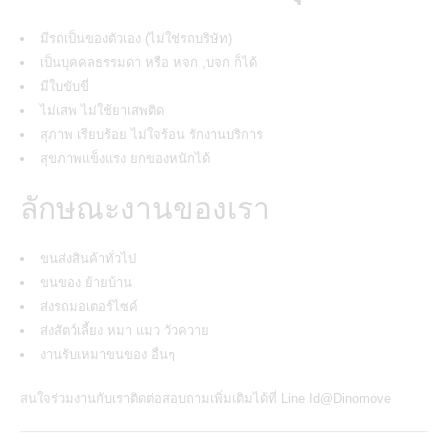
มีรถเป็นของตัวเอง (ไม่ใช่รถบริษัท)
เป็นบุคคลธรรมดา หรือ หจก ,บจก ก็ได้
มีใบขับขี่
ไม่เสพ ไม่ใช้ยาเสพติด
สุภาพ เรียบร้อย ไม่ใจร้อน รักงานบริการ
สุขภาพแข็งแรง ยกของหนักได้
ลักษณะงานของเรา
ขนส่งสินค้าทั่วไป
ขนของ ย้ายบ้าน
ส่งรถมอเตอร์ไซค์
ส่งสัตว์เลี้ยง หมา แมว วัวควาย
งานรับเหมาขนของ อื่นๆ
สนใจ
ร่วมงานกับเรา
ติดต่อสอบถามเพิ่มเติมได้ที่
Line Id@Dinomove