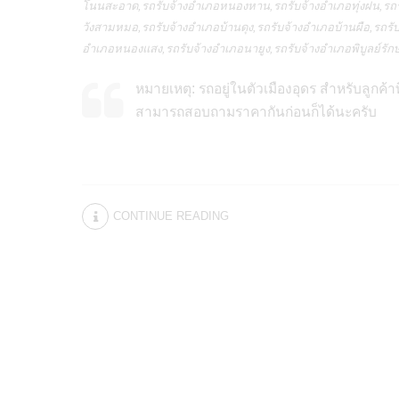
โนนสะอาด,รถรับจ้างอำเภอหนองหาน,รถรับจ้างอำเภอทุ่งฝน,รถรั
วังสามหมอ,รถรับจ้างอำเภอบ้านดุง,รถรับจ้างอำเภอบ้านผือ,รถรั
อำเภอหนองแสง,รถรับจ้างอำเภอนายูง,รถรับจ้างอำเภอพิบูลย์รักษ์
หมายเหตุ: รถอยู่ในตัวเมืองอุดร สำหรับลูกค
สามารถสอบถามราคากันก่อนก็ได้นะครับ
CONTINUE READING