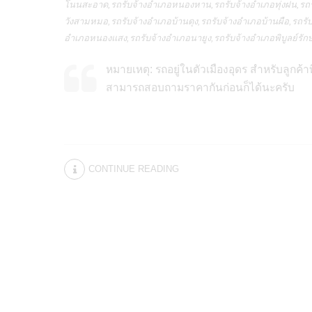
โนนสะอาด,รถรับจ้างอำเภอหนองหาน,รถรับจ้างอำเภอทุ่งฝน,รถรั
วังสามหมอ,รถรับจ้างอำเภอบ้านดุง,รถรับจ้างอำเภอบ้านผือ,รถรั
อำเภอหนองแสง,รถรับจ้างอำเภอนายูง,รถรับจ้างอำเภอพิบูลย์รักษ์
หมายเหตุ: รถอยู่ในตัวเมืองอุดร สำหรับลูกค
สามารถสอบถามราคากันก่อนก็ได้นะครับ
CONTINUE READING