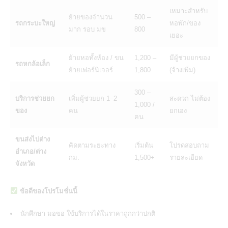
เหมาะสำหรับ
ย้ายของจำนวน
500 –
รถกระบะใหญ่
หอพัก/ของ
มาก รอบ มข
800
เยอะ
ย้ายหอทั้งห้อง / ขน
1,200 –
มีผู้ช่วยยกของ
รถหกล้อเล็ก
ย้ายเฟอร์นิเจอร์
1,800
(จ้างเพิ่ม)
300 –
บริการช่วยยก
เพิ่มผู้ช่วยยก 1–2
สะดวก ไม่ต้อง
1,000 /
ของ
คน
ยกเอง
คน
ขนส่งไปต่าง
คิดตามระยะทาง
เริ่มต้น
โปรดสอบถาม
อำเภอ/ต่าง
กม.
1,500+
รายละเอียด
จังหวัด
ข้อดีของโปรโมชั่นนี้
นักศึกษา มอขอ ใช้บริการได้ในราคาถูกกว่าปกติ