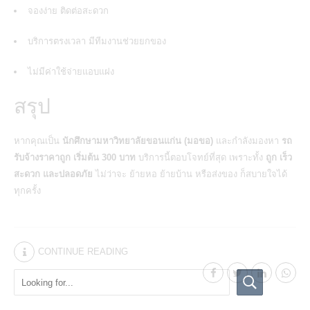
จองง่าย ติดต่อสะดวก
บริการตรงเวลา มีทีมงานช่วยยกของ
ไม่มีค่าใช้จ่ายแอบแฝง
สรุป
หากคุณเป็น
นักศึกษามหาวิทยาลัยขอนแก่น (มอขอ)
และกำลังมองหา
รถ
รับจ้างราคาถูก
เริ่มต้น 300 บาท
บริการนี้ตอบโจทย์ที่สุด เพราะทั้ง
ถูก เร็ว
สะดวก และปลอดภัย
ไม่ว่าจะ
ย้ายหอ ย้ายบ้าน หรือส่งของ
ก็สบายใจได้
ทุกครั้ง
CONTINUE READING