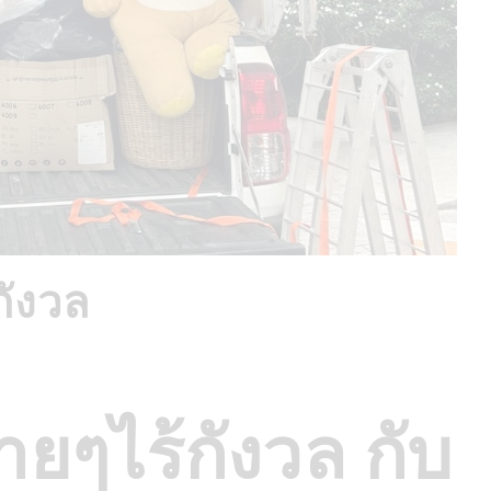
กังวล
ายๆไร้กังวล กับ