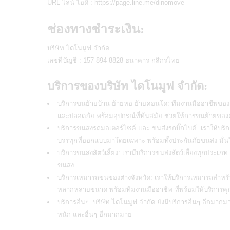
URL ไลน์ ไอดี : https://page.line.me/dinomove
ช่องทางชำระเงิน:
บริษัท ไดโนมูฟ จำกัด
เลขที่บัญชี : 157-894-8828 ธนาคาร กสิกรไทย
บริการของบริษัท ไดโนมูฟ จำกัด:
บริการขนย้ายบ้าน ย้ายหอ ย้ายคอนโด: ทีมงานมืออาชีพของเ
และปลอดภัย พร้อมอุปกรณ์ที่ทันสมัย ช่วยให้การขนย้ายของค
บริการขนส่งรถมอเตอร์ไซค์ และ ขนส่งรถบิ๊กไบค์: เราให้บริก
บรรทุกที่ออกแบบมาโดยเฉพาะ พร้อมทั้งประกันภัยขนส่ง มั่
บริการขนส่งสัตว์เลี้ยง: เรามีบริการขนส่งสัตว์เลี้ยงทุกประ
ขนส่ง
บริการเหมารถขนของต่างจังหวัด: เราให้บริการเหมารถสำหรับ
หลากหลายขนาด พร้อมทีมงานมืออาชีพ ที่พร้อมให้บริการค
บริการอื่นๆ: บริษัท ไดโนมูฟ จำกัด ยังมีบริการอื่นๆ อีกมาก
หนัก และอื่นๆ อีกมากมาย