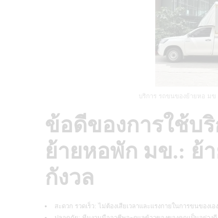
บริการ รถขนของย้ายหอ มข ง่
ข้อดีของการใช้บร
ย้ายหอพัก มข.: ย้า
กังวล
สะดวก รวดเร็ว: ไม่ต้องเสียเวลาและแรงกายในการขนของเอ
ปลอดภัย: ทีมงานมืออาชีพจะดูแลข้าวของของคุณเป็นอย่างดี