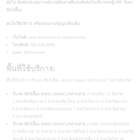
ต่อไป สัมผัสประสบการณ์การเดินทางที่แสนพิเศษกับบริการรถตู้ VIP รับส่ง
สัตว์เลี้ยง
สนใจใช้บริการ หรือสอบถามข้อมูลเพิ่มเติม
เว็บไซต์:
www.dinomove.co.th/petmovers
โทรศัพท์:
094-438-9999
Line:
@dinomove
พื้นที่ใช้บริการ:
พื้นที่ให้บริการ รับ-ส่ง สัตว์เลี้ยง ,ส่งหมา,ส่งแมว,ส่งกระต่าย ไปต่างจังหวัด
รับ-ส่ง สัตว์เลี้ยง ส่งหมา,ส่งแมว,ส่งกระต่าย
ภาคเหนือ / 9 จังหวัด
1.จังหวัดเชียงราย 2.จังหวัดเชียงใหม่ 3.จังหวัดน่าน 4.จังหวัดพะเยา
5.จังหวัดแพร่ 6.จังหวัดแม่ฮ่องสอน 7.จังหวัดลำปาง 8.จังหวัดลำพูน
9.จังหวัดอุตรดิตถ์
รับ-ส่ง สัตว์เลี้ยง ส่งหมา,ส่งแมว,ส่งกระต่าย
ภาคตะวันออกเฉียงเหนือ
(ภาคอีสาน)/ 20 จังหวัด 1.จังหวัดกาฬสินธุ์ 2.จังหวัดขอนแก่น 3.จังหวัด
ชัยภูมิ 4.จังหวัดนครพนม 5.จังหวัดนครราชสีมา 6.จังหวัดบึงกาฬ