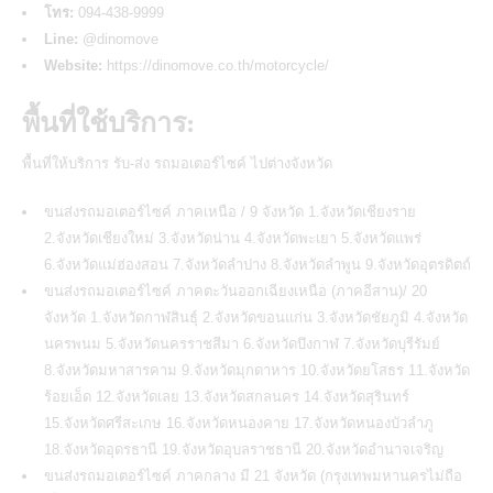
โทร:
094-438-9999
Line:
@dinomove
Website:
https://dinomove.co.th/motorcycle/
พื้นที่ใช้บริการ:
พื้นที่ให้บริการ รับ-ส่ง
รถมอเตอร์ไซค์
ไปต่างจังหวัด
ขนส่งรถมอเตอร์ไซค์ ภาคเหนือ / 9 จังหวัด 1.จังหวัดเชียงราย
2.จังหวัดเชียงใหม่ 3.จังหวัดน่าน 4.จังหวัดพะเยา 5.จังหวัดแพร่
6.จังหวัดแม่ฮ่องสอน 7.จังหวัดลำปาง 8.จังหวัดลำพูน 9.จังหวัดอุตรดิตถ์
ขนส่งรถมอเตอร์ไซค์ ภาคตะวันออกเฉียงเหนือ (ภาคอีสาน)/ 20
จังหวัด 1.จังหวัดกาฬสินธุ์ 2.จังหวัดขอนแก่น 3.จังหวัดชัยภูมิ 4.จังหวัด
นครพนม 5.จังหวัดนครราชสีมา 6.จังหวัดบึงกาฬ 7.จังหวัดบุรีรัมย์
8.จังหวัดมหาสารคาม 9.จังหวัดมุกดาหาร 10.จังหวัดยโสธร 11.จังหวัด
ร้อยเอ็ด 12.จังหวัดเลย 13.จังหวัดสกลนคร 14.จังหวัดสุรินทร์
15.จังหวัดศรีสะเกษ 16.จังหวัดหนองคาย 17.จังหวัดหนองบัวลำภู
18.จังหวัดอุดรธานี 19.จังหวัดอุบลราชธานี 20.จังหวัดอำนาจเจริญ
ขนส่งรถมอเตอร์ไซค์ ภาคกลาง มี 21 จังหวัด (กรุงเทพมหานครไม่ถือ