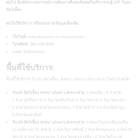
ต่อไป สัมผัสประสบการณ์การเดินทางที่แสนพิเศษกับบริการรถตู้ VIP รับส่ง
สัตว์เลี้ยง
สนใจใช้บริการ หรือสอบถามข้อมูลเพิ่มเติม
เว็บไซต์:
www.dinomove.co.th/petmovers
โทรศัพท์:
094-438-9999
Line:
@dinomove
พื้นที่ใช้บริการ:
พื้นที่ให้บริการ รับ-ส่ง สัตว์เลี้ยง ,ส่งหมา,ส่งแมว,ส่งกระต่าย ไปต่างจังหวัด
รับ-ส่ง สัตว์เลี้ยง ส่งหมา,ส่งแมว,ส่งกระต่าย
ภาคเหนือ / 9 จังหวัด
1.จังหวัดเชียงราย 2.จังหวัดเชียงใหม่ 3.จังหวัดน่าน 4.จังหวัดพะเยา
5.จังหวัดแพร่ 6.จังหวัดแม่ฮ่องสอน 7.จังหวัดลำปาง 8.จังหวัดลำพูน
9.จังหวัดอุตรดิตถ์
รับ-ส่ง สัตว์เลี้ยง ส่งหมา,ส่งแมว,ส่งกระต่าย
ภาคตะวันออกเฉียงเหนือ
(ภาคอีสาน)/ 20 จังหวัด 1.จังหวัดกาฬสินธุ์ 2.จังหวัดขอนแก่น 3.จังหวัด
ชัยภูมิ 4.จังหวัดนครพนม 5.จังหวัดนครราชสีมา 6.จังหวัดบึงกาฬ