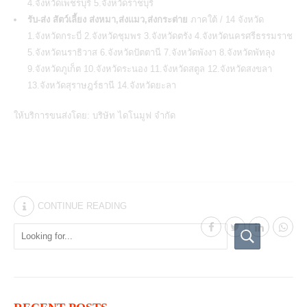
4.จังหวัดเพชรบุรี 5.จังหวัดราชบุรี
รับ-ส่ง สัตว์เลี้ยง ส่งหมา,ส่งแมว,ส่งกระต่าย
ภาคใต้ / 14 จังหวัด
1.จังหวัดกระบี่ 2.จังหวัดชุมพร 3.จังหวัดตรัง 4.จังหวัดนครศรีธรรมราช
5.จังหวัดนราธิวาส 6.จังหวัดปัตตานี 7.จังหวัดพังงา 8.จังหวัดพัทลุง
9.จังหวัดภูเก็ต 10.จังหวัดระนอง 11.จังหวัดสตูล 12.จังหวัดสงขลา
13.จังหวัดสุราษฎร์ธานี 14.จังหวัดยะลา
ให้บริการขนส่งโดย:
บริษัท ไดโนมูฟ จำกัด
CONTINUE READING