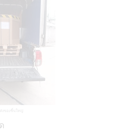
่งของชิ้นใหญ่
ัด