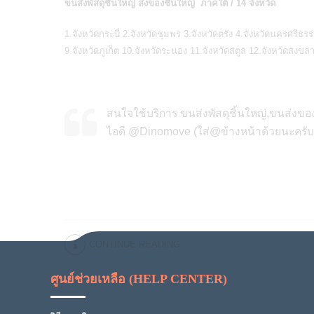
ขนส่งพัสดุชิ้นใหญ่ ส่งของชิ้นใหญ่ ภาคใต้ / 14 จังหวัด
1.จังหวัดกระบี่ 2.จังหวัดชุมพร 3.จังหวัดตรัง 4.จังหวัดนครศรีธร
9.จังหวัดภูเก็ต 10.จังหวัดระนอง 11.จังหวัดสตูล 12.จังหวัดสงขล
สนใจใช้บริการ ขนส่งพัสดุชิ้นใหญ่,ขนส่งของ
ไอดี @Dinomove (ใส่@ข้างหน้าด้วยนะครับ
CONTINUE READING
ศูนย์ช่วยเหลือ (HELP CENTER)