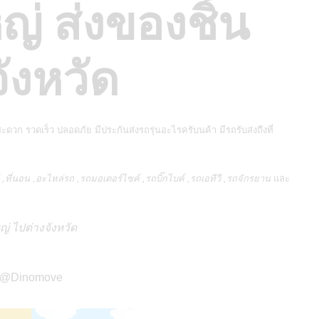
หญ่ ส่งของชิ้น
ังหวัด
ะดวก รวดเร็ว ปลอดภัย มีประกันส่งรถรุ่นอะไรครับนค้า มีรถรับส่งถึงที่
า ,ทีวี ,ที่นอน ,อะไหล่รถ ,รถมอเตอร์ไซค์ ,รถบิ๊กไบค์ ,รถเอทีวี ,รถจักรยาน
และ
หญ่ ไปต่างจังหวัด
ดี @Dinomove