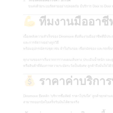
รถขนส่งมอเตอร์ไซค์ / บิ๊กไบค์
ขนส่งด้วยระบบรัดสายอย่างปลอดภัย มีบริการ Door to Door ท
ทีมงานมืออาชีพ
เบื้องหลังความสำเร็จของ Dinomove คือทีมงานมืออาชีพที่มีป
และการจัดวางอย่างถูกวิธี
พร้อมอุปกรณ์ครบชุด เช่น ผ้าใบกันรอย เชือกมัดของ และรถเข็น
ทุกงานของเราเริ่มจากการวางแผนเส้นทาง ประเมินน้ำหนัก และดูแล
หรือสินค้าที่ต้องการความระมัดระวังเป็นพิเศษ ลูกค้าจึงมั่นใจได
ราคาค่าบริการท
Dinomove ยึดหลัก “บริการซื่อสัตย์ ราคาโปร่งใส”
ลูกค้าทุกท่านจ
สามารถออกบิลใบเสร็จรับเงินได้ตามจริง