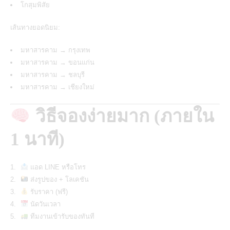
โกสุมพิสัย
เส้นทางยอดนิยม:
มหาสารคาม → กรุงเทพ
มหาสารคาม → ขอนแก่น
มหาสารคาม → ชลบุรี
มหาสารคาม → เชียงใหม่
วิธีจองง่ายมาก (ภายใน
1 นาที)
แอด LINE หรือโทร
ส่งรูปของ + โลเคชัน
รับราคา (ฟรี)
นัดวันเวลา
ทีมงานเข้ารับของทันที