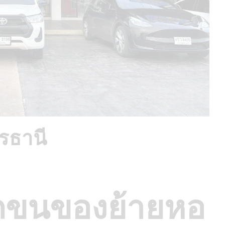
รธานี
ถขนของย้ายหอ