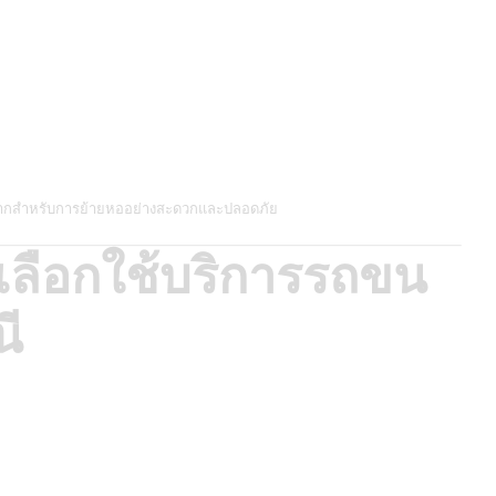
ามากสำหรับการย้ายหออย่างสะดวกและปลอดภัย
เลือกใช้บริการรถขน
ี