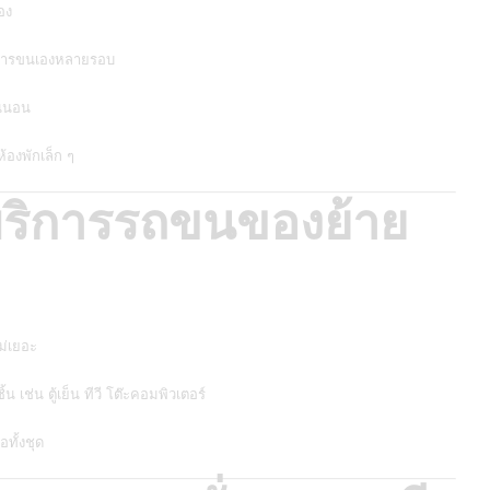
อง
่าการขนเองหลายรอบ
น่นอน
้องพักเล็ก ๆ
ริการรถขนของย้าย
ม่เยอะ
น เช่น ตู้เย็น ทีวี โต๊ะคอมพิวเตอร์
ทั้งชุด