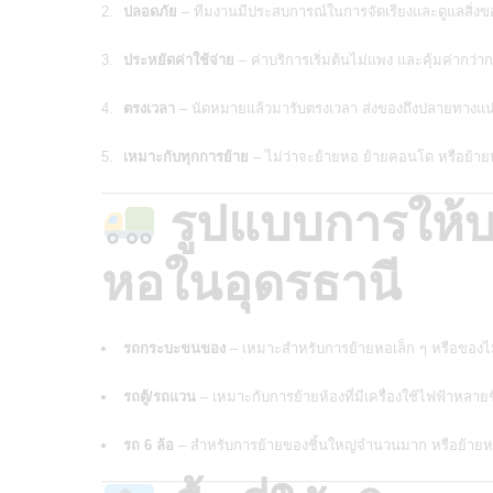
ปลอดภัย
– ทีมงานมีประสบการณ์ในการจัดเรียงและดูแลสิ่งข
ประหยัดค่าใช้จ่าย
– ค่าบริการเริ่มต้นไม่แพง และคุ้มค่ากว
ตรงเวลา
– นัดหมายแล้วมารับตรงเวลา ส่งของถึงปลายทางแ
เหมาะกับทุกการย้าย
– ไม่ว่าจะย้ายหอ ย้ายคอนโด หรือย้ายห
รูปแบบการให้บ
หอในอุดรธานี
รถกระบะขนของ
– เหมาะสำหรับการย้ายหอเล็ก ๆ หรือของไ
รถตู้/รถแวน
– เหมาะกับการย้ายห้องที่มีเครื่องใช้ไฟฟ้าหลายชิ้
รถ 6 ล้อ
– สำหรับการย้ายของชิ้นใหญ่จำนวนมาก หรือย้ายหอ