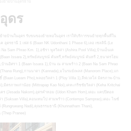
งย้ายบ้านอุดรธานี
อุดร
ย้ายบ้านในอุดร
รับขนของย้ายหอในอุดร
เราให้บริการขนย้ายทุกพื้นที่ใน
อ็นเค อุดรธานี 1 เฟส 6 (Baan NK Udonthani 1 Phase 6),เลอ เซลลินี (Le
 Na Sam Phrao Km. 1),อชิรา พูลวิลล่า (Ashira Pool Villa),บ้านเอ็นเค
(Baan Issara 2),ทรัพย์สมบูรณ์ คันทรี,ทรัพย์สมบูรณ์ คันทรี 2,ธนาดรโฮม
,บ้านอิศรา 1 (Baan Issara 1),บ้าน ณ สามพร้าว 2 (Baan Na Sam Phrao
่ง (Thana Rung),กานนาดา (Kannada),มโนรมย์เพลส (Manorom Place),แก
ธิ์ (Baan Lueam Pho),พลอยวิลล่า 1 (Ploy Villa 1),ลีฟเวลโล่ มิตรภาพ-บ้าน
i),มิตรภาพเก่าน้อย (Mittrapap Kao Noi),เคหะกริชชัยวิลล่า (Keha Kritchai
จษฎานคร (Jesada Nakorn),อุดรคำหอม (Udon Kham Hom),เดอะ แคปปิตอล
ลล่า (Suksan Villa),คอนเทมโป สามพร้าว (Contempo Samprao),เดอะ ไนซ์
ดี (Rungrueang Nadi),คุณธรรมธานี (Khunnatham Thani),
ี (Thep Pranee)