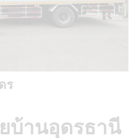
ุดร
ยบ้านอุดรธานี