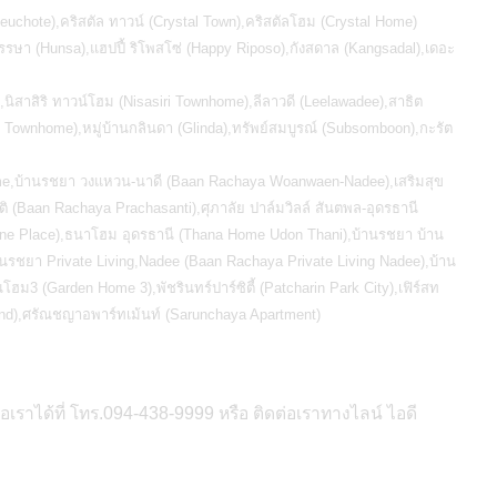
ิ (Cheuchote),คริสตัล ทาวน์ (Crystal Town),คริสตัลโฮม (Crystal Home)
รษา (Hunsa),แฮปปี้ ริโพสโซ่ (Happy Riposo),กังสดาล (Kangsadal),เดอะ
นิสาสิริ ทาวน์โฮม (Nisasiri Townhome),ลีลาวดี (Leelawadee),สาธิต
i Townhome),หมู่บ้านกลินดา (Glinda),ทรัพย์สมบูรณ์ (Subsomboon),กะรัต
home,บ้านรชยา วงแหวน-นาดี (Baan Rachaya Woanwaen-Nadee),เสริมสุข
ิ (Baan Rachaya Prachasanti),ศุภาลัย ปาล์มวิลล์ สันตพล-อุดรธานี
 One Place),ธนาโฮม อุดรธานี (Thana Home Udon Thani),บ้านรชยา บ้าน
นรชยา Private Living,Nadee (Baan Rachaya Private Living Nadee),บ้าน
ม3 (Garden Home 3),พัชรินทร์ปาร์ซิตี้ (Patcharin Park City),เฟิร์สท
Land),ศรัณชญาอพาร์ทเม้นท์ (Sarunchaya Apartment)
เราได้ที่ โทร.094-438-9999 หรือ ติดต่อเราทางไลน์ ไอดี