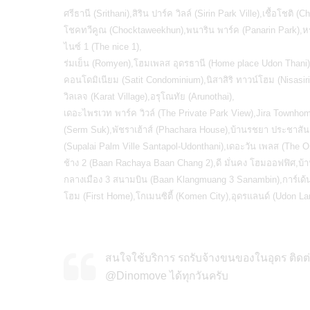
ศรีธานี (Srithani),สิริน ปาร์ค วิลล์ (Sirin Park Ville),เชื้อโชต
โชคทวีคูณ (Chocktaweekhun),พนาริน พาร์ค (Panarin Park),หร
ไนซ์ 1 (The nice 1),
ร่มเย็น (Romyen),โฮมเพลส อุดรธานี (Home place Udon Thani),
คอนโดมิเนียม (Satit Condominium),นิสาสิริ ทาวน์โฮม (Nisasir
วิลเลจ (Karat Village),อรุโณทัย (Arunothai),
เดอะไพรเวท พาร์ค วิวล์ (The Private Park View),Jira Town
(Serm Suk),พัชราเฮ้าส์ (Phachara House),บ้านรชยา ประชาสันต
(Supalai Palm Ville Santapol-Udonthani),เดอะวัน เพลส (The
ช้าง 2 (Baan Rachaya Baan Chang 2),ดี มั่นคง โฮมออฟฟิศ,บ้า
กลางเมือง 3 สนามบิน (Baan Klangmuang 3 Sanambin),การ์เด้นโฮ
โฮม (First Home),โกเมนซิตี้ (Komen City),อุดรแลนด์ (Udon 
สนใจใช้บริการ รถรับจ้างขนของในอุดร ติดต่อ
@Dinomove ได้ทุกวันครับ