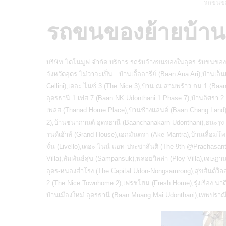
รถขนขอ
รถขนของย้ายบ้าน
บริษัท ไดโนมูฟ จำกัด บริการ
รถรับจ้างขนของในอุดร
รับขนของ
จังหวัดอุดร ไม่ว่าจะเป็น…บ้านเอื้ออารีย์ (Baan Aua Ari),บ้านเ
Cellini),เดอะ ไนซ์ 3 (The Nice 3),บ้าน ณ สามพร้าว กม.1 (Baan
อุดรธานี 1 เฟส 7 (Baan NK Udonthani 1 Phase 7),บ้านอิศรา 2 
เพลส (Thanad Home Place),บ้านช้างแลนด์ (Baan Chang Land)
2),บ้านชนากานต์ อุดรธานี (Baanchanakarn Udonthani),ธนะรุ
รนด์เฮ้าส์ (Grand House),เอกมันตรา (Ake Mantra),บ้านเลื่อมโพ
จั่น (Livello),เดอะ ไนน์ แอท ประชาสันติ (The 9th @Prachasant
Villa),สัมพันธ์สุข (Sampansuk),พลอยวิลล่า (Ploy Villa),เ
อุดร-หนองสำโรง (The Capital Udon-Nongsamrong),สุขสันต์วิ
2 (The Nice Townhome 2),เฟรชโฮม (Fresh Home),รุ่งเรือง นา
บ้านเมืองใหม่ อุดรธานี (Baan Muang Mai Udonthani),เทพปราณ