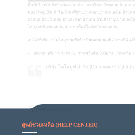
พื้นที่บริการในตัวจังหวัดขอนแก่น:
มหาวิทยาลัยขอนแก่น,มอขอ,โ
หนองใหญ่,บ้านคำไฮ,บ้านศรีฐาน,บ้านดอน,บ้านหนองไผ่,บ้านหนอ
ดอนบม,บ้านโนนตุ่น,บ้านสะอาด,บ้านทุ่ม,บ้านสำราญ,บ้านแดงใหญ
ไทย,เทคนิคขอนแก่น และ ทุกพื้นที่ในจังหวัดขอนแก่น
สนใจใช้บริการ ไดโนมูฟ
รถรับจ้างย้ายหอขอนแก่น
โทร.094-438
อัตราค่าบริการ: รถกระบะ ราคาเริ่มต้น 300บาท , รถหกล้อ ร
บริษัท ไดโนมูฟ จำกัด (Dinomove Co.,Ltd) 
CONTINUE READING
ศูนย์ช่วยเหลือ (HELP CENTER)