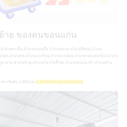
ขนย้าย ของคนขอนแก่น
,อำเภอพระยืน,อำเภอหนองเรือ,อำเภอชุมแพ,อำเภอสีชมพู,อำเภอ
ือยน้อย,อำเภอพล,อำเภอแวงใหญ่,อำเภอแวงน้อย,อำเภอหนองสองห้อง,อำเภอ
ภูผาม่าน,อำเภอซำสูง,อำเภอโคกโพธิ์ไชย,อำเภอหนองนาคำ,อำเภอบ้าน
ราคาเริ่มต้น 2,000บาท
(ราคายังไม่รวมค่าแรงยกของ)