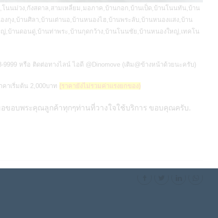
นนม่วง,กังสดาล,สามเหลี่ยม,มอภาค,บ้านกอก,บ้านเป็ด,บ้านโนนทัน,บ้าน
งกุง,บ้านศิลา,บ้านเต่านอ,บ้านหนองไฮ,บ้านพระลับ,บ้านหนองแสง,บ้าน
่,บ้านดอนดู่,บ้านท่าพระ,บ้านกุดกว้าง,บ้านโนนชัย,บ้านหนองใหญ่,เทคโน
-9999 หรือ ติดต่อทางไลน์ ไอดี @Dinomove (เติม@ข้างหน้าด้วยนะครับ)
าคาเริ่มต้น 2,000บาท
(ราคายังไม่รวมค่าแรงยกของ)
ขอขอบพระคุณลูกค้าทุกๆท่านที่วางใจใช้บริการ ขอบคุณครับ.