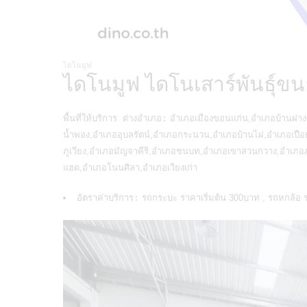
ไดโนมูฟ
ไดโนมูฟ ไดโนเสาร์พันธุ์
พื้นที่ให้บริการ ต่างอำเภอ:
อำเภอเมืองขอนแก่น,อำเภอบ้านฝาง
น้ำพอง,อำเภออุบลรัตน์,อำเภอกระนวน,อำเภอบ้านไผ่,อำเภอเป
ภูเวียง,อำเภอมัญจาคีรี,อำเภอชนบท,อำเภอเขาสวนกวาง,อำเภอ
แฮด,อำเภอโนนศิลา,อำเภอเวียงเก่า
อัตราค่าบริการ:
รถกระบะ ราคาเริ่มต้น 300บาท , รถหกล้อ 