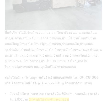
พื้นที่บริการในตัวจังหวัดขอนแก่น:
มหาวิทยาลัยขอนแก่น,มอขอ,โนน
ม่วง,กังสดาล,สามเหลี่ยม,มอภาค,บ้านกอก,บ้านเป็ด,บ้านโนนทัน,บ้าน
หนองใหญ่,บ้านคำไฮ,บ้านศรีฐาน,บ้านดอน,บ้านหนองไผ่,บ้านหนอง
กุง,บ้านศิลา,บ้านเต่านอ,บ้านหนองไฮ,บ้านพระลับ,บ้านหนองแสง,บ้านดอน
บม,บ้านโนนตุ่น,บ้านสะอาด,บ้านทุ่ม,บ้านสำราญ,บ้านแดงใหญ่,บ้านดอน
ดู่,บ้านท่าพระ,บ้านกุดกว้าง,บ้านโนนชัย,บ้านหนองใหญ่,เทคโน
ไทย,เทคนิคขอนแก่น และ ทุกพื้นที่ในจังหวัดขอนแก่น
สนใจใช้บริการ ไดโนมูฟ
รถรับจ้างย้ายหอขอนแก่น
โทร.094-438-9999
หรือ ติดต่อทางไลน์ ไอดี @Dinomove (เติม@ข้างหน้าด้วยนะครับ)
อัตราค่าบริการ: รถกระบะ ราคาเริ่มต้น 300บาท , รถหกล้อ ราคาเริ่ม
ต้น 2,000บาท
(ราคายังไม่รวมค่าแรงยกของ)