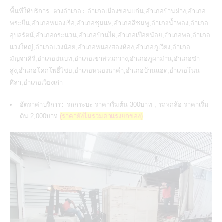
พื้นที่ให้บริการ ต่างอำเภอ:
อำเภอเมืองขอนแก่น,อำเภอบ้านฝาง,อำเภอ
พระยืน,อำเภอหนองเรือ,อำเภอชุมแพ,อำเภอสีชมพู,อำเภอน้ำพอง,อำเภอ
อุบลรัตน์,อำเภอกระนวน,อำเภอบ้านไผ่,อำเภอเปือยน้อย,อำเภอพล,อำเภอ
แวงใหญ่,อำเภอแวงน้อย,อำเภอหนองสองห้อง,อำเภอภูเวียง,อำเภอ
มัญจาคีรี,อำเภอชนบท,อำเภอเขาสวนกวาง,อำเภอภูผาม่าน,อำเภอซำ
สูง,อำเภอโคกโพธิ์ไชย,อำเภอหนองนาคำ,อำเภอบ้านแฮด,อำเภอโนน
ศิลา,อำเภอเวียงเก่า
อัตราค่าบริการ:
รถกระบะ ราคาเริ่มต้น 300บาท , รถหกล้อ ราคาเริ่ม
ต้น 2,000บาท
(ราคายังไม่รวมค่าแรงยกของ)