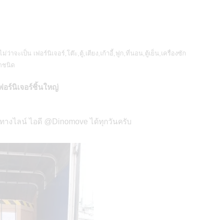
่ว่าจะเป็น เฟอร์นิเจอร์,โต๊ะ,ตู้,เตียง,เก้าอี้,ฟูก,ที่นอน,ตู้เย็น,เครื่องซัก
กชนิด
อร์นิเจอร์ชิ้นใหญ่
อทางไลน์ ไอดี @Dinomove ได้ทุกวันครับ