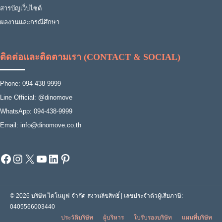
สารบัญเว็บไซต์
ผลงานและกรณีศึกษา
ติดต่อและติดตามเรา (CONTACT & SOCIAL)
Phone: 094-438-9999
Line Official: @dinomove
WhatsApp: 094-438-9999
Email: info@dinomove.co.th
Facebook
Instagram
X
YouTube
LinkedIn
Pinterest
© 2026 บริษัท ไดโนมูฟ จำกัด สงวนลิขสิทธิ์ | เลขประจำตัวผู้เสียภาษี:
0405566003440
ประวัติบริษัท
ผู้บริหาร
ใบรับรองบริษัท
แผนที่บริษัท