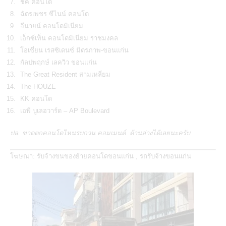
ชิค คอนโด
ฉัตรเพชร ซีไนน์ คอนโด
จีนายน์ คอนโดมิเนียม
เอ็กซ์เท็น คอนโดมิเนียม ราชมงคล
โอเชี่ยน เรสซิเดนซ์ มิตรภาพ-ขอนแก่น
กัลปพฤกษ์ เลควิว ขอนแก่น
The Great Resident สามเหลี่ยม
The HOUZE
KK คอนโด
เอพี บูเลอวาร์ด – AP Boulevard
ปล. ขาดตกคอนโดไหนรบกวน คอมเมนต์ ด้านล่างได้เลยนะครับ
โฆษณา:
รับจ้างขนของย้ายคอนโดขอนแก่น
,
รถรับจ้างขอนแก่น