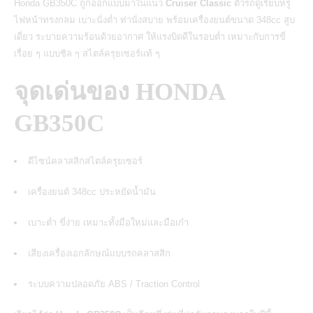
Honda GB350C ถูกออกแบบมาในแนว
Cruiser Classic
ตัวรถดูเรียบหรู
ไฟหน้าทรงกลม เบาะนั่งต่ำ ท่านั่งสบาย พร้อมเครื่องยนต์ขนาด 348cc สูบ
เดี่ยว ระบายความร้อนด้วยอากาศ ให้แรงบิดดีในรอบต่ำ เหมาะกับการขี่
เรื่อย ๆ แบบชิล ๆ สไตล์ครุยเซอร์แท้ ๆ
จุดเด่นของ HONDA
GB350C
ดีไซน์คลาสสิกสไตล์ครุยเซอร์
เครื่องยนต์ 348cc ประหยัดน้ำมัน
เบาะต่ำ ขี่ง่าย เหมาะทั้งมือใหม่และมือเก๋า
เสียงเครื่องเอกลักษณ์แบบรถคลาสสิก
ระบบความปลอดภัย ABS / Traction Control