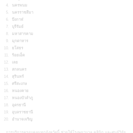
นครพนม
นครราชสีมา
บึงกาฬ
บุรีรัมย์
มหาสารคาม
มุกดาหาร
ยโสธร
ร้อยเอ็ด
เลย
สกลนคร
สุรินทร์
ศรีสะเกษ
หนองคาย
หนองบัวลำภู
อุดรธานี
อุบลราชธานี
อำนาจเจริญ
การบริการครอบคลุมทุกจังหวัดนี้ ช่วยให้โรงพยาบาล คลินิก และศูนย์วิจัย