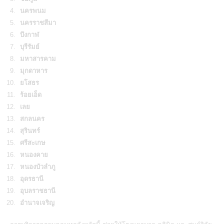
นครพนม
นครราชสีมา
บึงกาฬ
บุรีรัมย์
มหาสารคาม
มุกดาหาร
ยโสธร
ร้อยเอ็ด
เลย
สกลนคร
สุรินทร์
ศรีสะเกษ
หนองคาย
หนองบัวลำภู
อุดรธานี
อุบลราชธานี
อำนาจเจริญ