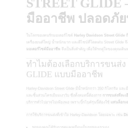
STREET GLIDE – ข
มืออาชีพ ปลอดภั
ในโลกของคนรักมอเตอร์ไซค์
Harley Davidson Street Glide
ถ
เครื่องยนต์ใหญ่ น้ำหนักมาก และดีไซน์ที่โดดเด่น Street Glide จ
มอเตอร์ไซค์มืออาชีพ
จึงเป็นสิ่งสำคัญ เพื่อให้รถคู่ใจของคุณเ
ทำไมต้องเลือกบริการขนส
GLIDE แบบมืออาชีพ
Harley-Davidson Street Glide มีน้ำหนักกว่า 350 กิโลกรัม และม
และชิ้นส่วนโครเมียมเงาวับ ซึ่งทั้งหมดนี้ต้องการ
การขนส่งที่ละเ
บริการทั่วไปอาจไม่เพียงพอ เพราะบิ๊กไบค์รุ่นนี้ต้องใช้
แท่นล็อกเ
การใช้บริการขนส่งที่เข้าใจ
Harley-Davidson
โดยเฉพาะ เช่น
D
รถของคุณได้รับการดูแลเหมือนเป็นรถของเราเอง