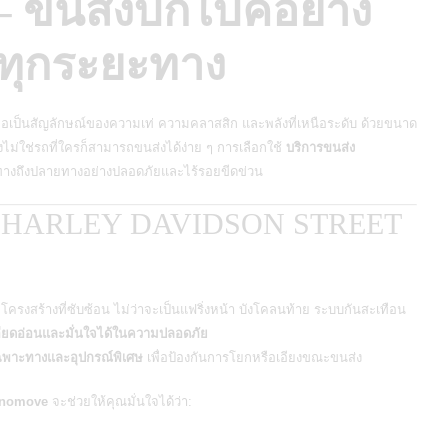
นส่งบิ๊กไบค์อย่าง
ยทุกระยะทาง
ือเป็นสัญลักษณ์ของความเท่ ความคลาสสิก และพลังที่เหนือระดับ ด้วยขนาด
ึงไม่ใช่รถที่ใครก็สามารถขนส่งได้ง่าย ๆ การเลือกใช้
บริการขนส่ง
ดินทางถึงปลายทางอย่างปลอดภัยและไร้รอยขีดข่วน
่ง HARLEY DAVIDSON STREET
ีโครงสร้างที่ซับซ้อน ไม่ว่าจะเป็นแฟริ่งหน้า บังโคลนท้าย ระบบกันสะเทือน
อียดอ่อนและมั่นใจได้ในความปลอดภัย
ฉพาะทางและอุปกรณ์พิเศษ
เพื่อป้องกันการโยกหรือเอียงขณะขนส่ง
inomove
จะช่วยให้คุณมั่นใจได้ว่า: