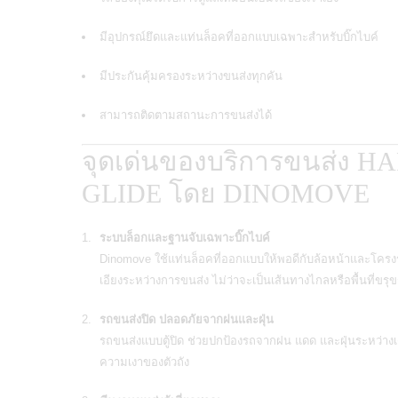
มีอุปกรณ์ยึดและแท่นล็อคที่ออกแบบเฉพาะสำหรับบิ๊กไบค์
มีประกันคุ้มครองระหว่างขนส่งทุกคัน
สามารถติดตามสถานะการขนส่งได้
จุดเด่นของบริการขนส่ง 
GLIDE โดย DINOMOVE
ระบบล็อกและฐานจับเฉพาะบิ๊กไบค์
Dinomove ใช้แท่นล็อคที่ออกแบบให้พอดีกับล้อหน้าและโครง
เอียงระหว่างการขนส่ง ไม่ว่าจะเป็นเส้นทางไกลหรือพื้นที่ขรุ
รถขนส่งปิด ปลอดภัยจากฝนและฝุ่น
รถขนส่งแบบตู้ปิด ช่วยปกป้องรถจากฝน แดด และฝุ่นระหว่าง
ความเงาของตัวถัง