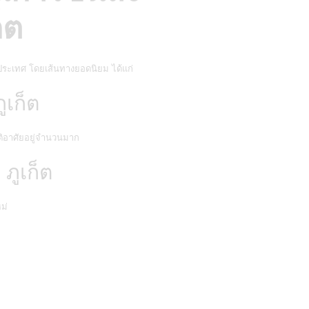
็ต
ประเทศ โดยเส้นทางยอดนิยม ได้แก่
ูเก็ต
าติอาศัยอยู่จำนวนมาก
ภูเก็ต
ม่