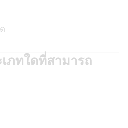
็ต
ะเภทใดที่สามารถ