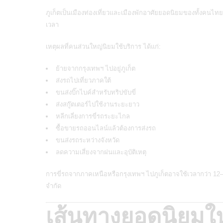
ภูเก็ตเป็นเมืองท่องเที่ยวและเมืองพักอาศัยยอดนิยมของทั้งคนไ
เวลา
เหตุผลที่คนส่วนใหญ่นิยมใช้บริการ ได้แก่:
ย้ายจากกรุงเทพฯ ไปอยู่ภูเก็ต
ส่งรถไปเที่ยวภาคใต้
ขนส่งบิ๊กไบค์สำหรับทริปขับขี่
ส่งสกู๊ตเตอร์ไปใช้งานระยะยาว
หลีกเลี่ยงการขี่รถระยะไกล
ซื้อขายรถออนไลน์แล้วต้องการส่งรถ
ขนส่งรถระหว่างจังหวัด
ลดความเสี่ยงจากฝนและอุบัติเหตุ
การขี่รถจากภาคเหนือหรือกรุงเทพฯ ไปภูเก็ตอาจใช้เวลากว่า 12–20
จำกัด
เส้นทางยอดนิยมใ