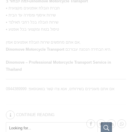
למה לבחור ב-Dinomove Motorcycle Transport
• חברת הובלת אופנועים מקצועית
• שירות איסוף ומסירה עד הבית
• שירות הובלה בכל רחבי תאילנד
• טיפול בטוח ומקצועי בכל אופנוע
אם אתם מחפשים שירות הובלת אופנועים אמין,
Dinomove Motorcycle Transport
היא הבחירה הנכונה עבורכם.
Dinomove – Professional Motorcycle Transport Service in
Thailand
אם אתם מעוניינים בשירותינו, אנא צרו קשר בוואטסאפ: 0944389999
CONTINUE READING