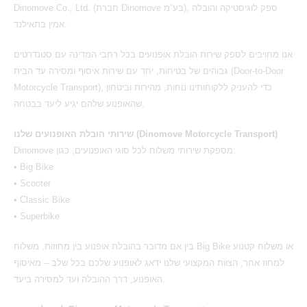
Dinomove Co., Ltd. (חברת Dinomove בע”מ), ספק לוגיסטיקה והובלה
אמין בתאילנד.
אנו מחויבים לספק שירות הובלת אופנועים בכל רחבי המדינה עם סטנדרטים
גבוהים של בטיחות, יחד עם שירות איסוף ומסירה עד הבית (
Door-to-Door
Motorcycle Transport
), כדי להעניק ללקוחותינו נוחות, מהירות וביטחון
שהאופנוע שלהם יגיע ליעד בבטחה.
שירותי הובלת האופנועים שלנו (
Dinomove Motorcycle Transport
)
Dinomove מספקת שירותי משלוח לכל סוגי האופנועים, כגון:
• Big Bike
• Scooter
• Classic Bike
• Superbike
בין אם מדובר בהובלת אופנוע בין מחוזות, משלוח Big Bike או משלוח קטנוע
למחוז אחר, הצוות המקצועי שלנו ידאג לאופנוע שלכם בכל שלב – מאיסוף
האופנוע, דרך ההובלה ועד למסירה ביעד.