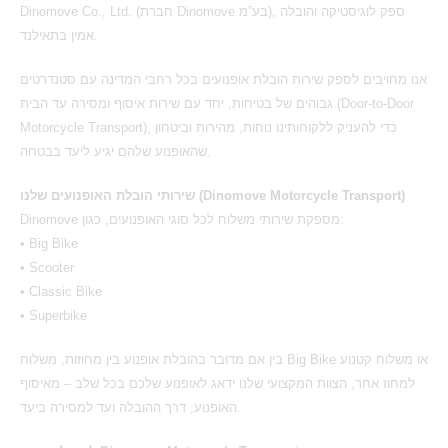
Dinomove Co., Ltd. (חברת Dinomove בע”מ), ספק לוגיסטיקה והובלה
אמין בתאילנד.
אנו מחויבים לספק שירות הובלת אופנועים בכל רחבי המדינה עם סטנדרטים
גבוהים של בטיחות, יחד עם שירות איסוף ומסירה עד הבית (
Door-to-Door
Motorcycle Transport
), כדי להעניק ללקוחותינו נוחות, מהירות וביטחון
שהאופנוע שלהם יגיע ליעד בבטחה.
שירותי הובלת האופנועים שלנו (
Dinomove Motorcycle Transport
)
Dinomove מספקת שירותי משלוח לכל סוגי האופנועים, כגון:
• Big Bike
• Scooter
• Classic Bike
• Superbike
בין אם מדובר בהובלת אופנוע בין מחוזות, משלוח Big Bike או משלוח קטנוע
למחוז אחר, הצוות המקצועי שלנו ידאג לאופנוע שלכם בכל שלב – מאיסוף
האופנוע, דרך ההובלה ועד למסירה ביעד.