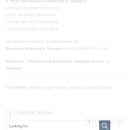
למה לבחור ב-Dinomove Motorcycle Transport
• חברת הובלת אופנועים מקצועית
• שירות איסוף ומסירה עד הבית
• שירות הובלה בכל רחבי תאילנד
• טיפול בטוח ומקצועי בכל אופנוע
אם אתם מחפשים שירות הובלת אופנועים אמין,
Dinomove Motorcycle Transport
היא הבחירה הנכונה עבורכם.
Dinomove – Professional Motorcycle Transport Service in
Thailand
אם אתם מעוניינים בשירותינו, אנא צרו קשר בוואטסאפ: 0944389999
CONTINUE READING