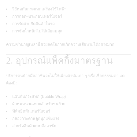
วิธีห่อกันกระแทกเครื่องใช้ไฟฟ้า
การถอด–ประกอบเฟอร์นิเจอร์
การรัดสายยึดสินค้าในรถ
การจัดน้ำหนักไม่ให้เสียสมดุล
ความชำนาญเหล่านี้ช่วยลดโอกาสเกิดความเสียหายได้อย่างมาก
2. อุปกรณ์แพ็คกิ้งมาตรฐาน
บริการขนย้ายมืออาชีพจะไม่ใช้เพียงผ้าห่มเก่า ๆ หรือเชือกธรรมดา แต่
ต้องมี:
แผ่นกันกระแทก (Bubble Wrap)
ผ้าห่มหนาเฉพาะสำหรับขนย้าย
ฟิล์มยืดพันเฟอร์นิเจอร์
กล่องกระดาษลูกฟูกแข็งแรง
สายรัดสินค้าแบบมืออาชีพ