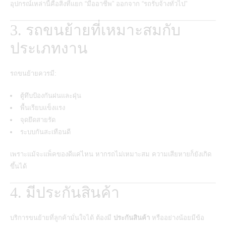
อุปกรณ์เหล่านี้คือสิ่งที่แยก “มืออาชีพ” ออกจาก “รถรับจ้างทั่วไป”
3. รถขนย้ายที่เหมาะสมกับ
ประเภทงาน
รถขนย้ายควรมี:
ตู้ทึบป้องกันฝนและฝุ่น
พื้นเรียบแข็งแรง
จุดยึดสายรัด
ระบบกันสะเทือนดี
เพราะแม้จะแพ็คของดีแค่ไหน หากรถไม่เหมาะสม ความเสียหายก็ยังเกิด
ขึ้นได้
4. มีประกันสินค้า
บริการขนย้ายที่ลูกค้ามั่นใจได้ ต้องมี
ประกันสินค้า
หรืออย่างน้อยมีข้อ