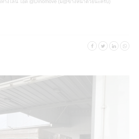
ต่อทางไลน์ ไอดี @Dinomove (มี@ข้างหน้าด้วยนะครับ)