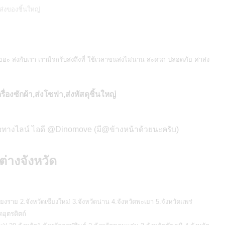
่งของชิ้นใหญ่
อะ ส่งกับเรา เรามีรถรับส่งถึงที่ ใช้เวลาขนส่งไม่นาน สะดวก ปลอดภัย ค่าส่ง
ครื่องซักผ้า,ส่งโซฟา,ส่งพัสดุชิ้นใหญ่
ต่อทางไลน์ ไอดี @Dinomove (มี@ข้างหน้าด้วยนะครับ)
ต่างจังหวัด
ียงราย 2.จังหวัดเชียงใหม่ 3.จังหวัดน่าน 4.จังหวัดพะเยา 5.จังหวัดแพร่
ดอุตรดิตถ์