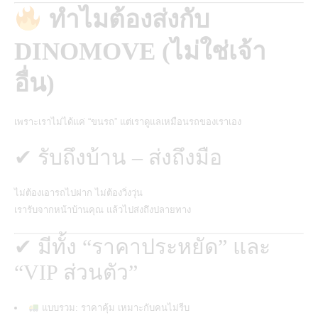
ทำไมต้องส่งกับ
DINOMOVE (ไม่ใช่เจ้า
อื่น)
เพราะเราไม่ได้แค่ “ขนรถ” แต่เราดูแลเหมือนรถของเราเอง
✔ รับถึงบ้าน – ส่งถึงมือ
ไม่ต้องเอารถไปฝาก ไม่ต้องวิ่งวุ่น
เรารับจากหน้าบ้านคุณ แล้วไปส่งถึงปลายทาง
✔ มีทั้ง “ราคาประหยัด” และ
“VIP ส่วนตัว”
แบบรวม: ราคาคุ้ม เหมาะกับคนไม่รีบ