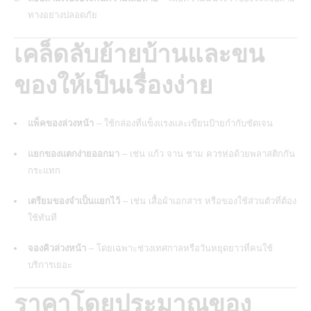
ทางอย่างปลอดภัย
เคล็ดลับย้ายบ้านและขน
ของให้เป็นเรื่องง่าย
แพ็คของล่วงหน้า
– ใช้กล่องที่แข็งแรงและเขียนป้ายกำกับชัดเจน
แยกของแตกง่ายออกมา
– เช่น แก้ว จาน ชาม ควรห่อด้วยพลาสติกกัน
กระแทก
เตรียมของจำเป็นแยกไว้
– เช่น เสื้อผ้าเอกสาร หรือของใช้ส่วนตัวที่ต้อง
ใช้ทันที
จองคิวล่วงหน้า
– โดยเฉพาะช่วงเทศกาลหรือวันหยุดยาวที่คนใช้
บริการเยอะ
ราคาโดยประมาณของ