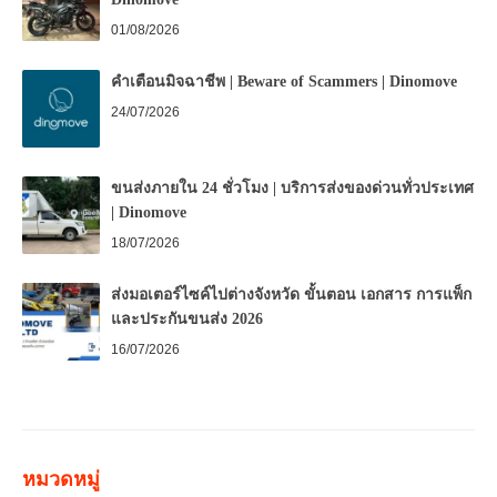
01/08/2026
คำเตือนมิจฉาชีพ | Beware of Scammers | Dinomove
24/07/2026
ขนส่งภายใน 24 ชั่วโมง | บริการส่งของด่วนทั่วประเทศ
| Dinomove
18/07/2026
ส่งมอเตอร์ไซค์ไปต่างจังหวัด ขั้นตอน เอกสาร การแพ็ก
และประกันขนส่ง 2026
16/07/2026
หมวดหมู่