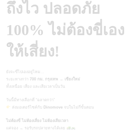
ถึงไว ปลอดภัย
100% ไม่ต้องขี่เอง
ให้เสี่ยง!
ยังจะขี่ไปเองอยู่ไหม…
ระยะทางกว่า
700 กม. กรุงเทพ → เชียงใหม่
ทั้งเหนื่อย เสี่ยง และเสียเวลาเป็นวัน
วันนี้มีทางเลือกที่ “ฉลาดกว่า”
ส่งมอเตอร์ไซค์กับ
Dinomove
จบในไม่กี่ขั้นตอน
ไม่ต้องขี่ ไม่ต้องเสี่ยง ไม่ต้องเสียเวลา
แค่จอง → รอรับรถปลายทางได้เลย