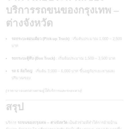
บริการรถขนของกรุงเทพ –
ต่างจังหวัด
รถกระบะตอนเดียว (Pick-up Truck)
: เริ่มต้นประมาณ 1,000 – 2,500
บาท
รถกระบะตู้ทึบ (Box Truck)
: เริ่มต้นประมาณ 1,500 – 3,500 บาท
รถ 6 ล้อใหญ่
: เริ่มต้น 3,000 – 6,000 บาท ขึ้นอยู่กับระยะทางและ
ปริมาณของ
(ราคาอาจแตกต่างตามผู้ให้บริการและระยะทาง)
สรุป
บริการ
รถขนของกรุงเทพ – ต่างจังหวัด
เป็นตัวช่วยที่ทำให้การย้ายบ้าน