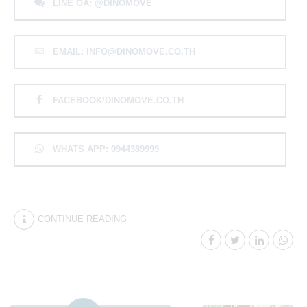
LINE OA: @DINOMOVE
EMAIL: INFO@DINOMOVE.CO.TH
FACEBOOK/DINOMOVE.CO.TH
WHATS APP: 0944389999
CONTINUE READING