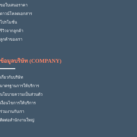
ขอใบเสนอราคา
ดาวน์โหลดเอกสาร
โปรโมชั่น
รีวิวจากลูกค้า
ลูกค้าของเรา
ข้อมูลบริษัท (COMPANY)
เกี่ยวกับบริษัท
มาตรฐานการให้บริการ
นโยบายความเป็นส่วนตัว
เงื่อนไขการให้บริการ
ร่วมงานกับเรา
ติดต่อสำนักงานใหญ่