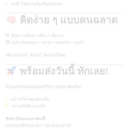
คนที่ “ไม่อยากเสี่ยงชีวิตบนถนน”
คิดง่าย ๆ แบบคนฉลาด
ขี่เอง = เหนื่อย + เสี่ยง + เสียเวลา
ส่งกับ Dinomove = สบาย + ปลอดภัย + จบเร็ว
เลือกแบบไหน “คุ้มกว่า” ตอบเองได้เลย
พร้อมส่งวันนี้ ทักเลย!
ถ้าคุณกำลังจะส่งมอเตอร์ไซค์ กรุงเทพ เชียงใหม่
อย่ารอให้รถคุณต้องเสี่ยง
อย่ารอให้เสียเวลาเพิ่ม
ทักหา Dinomove ตอนนี้
เราพร้อมให้คำแนะนำ + ประเมินราคาฟรี