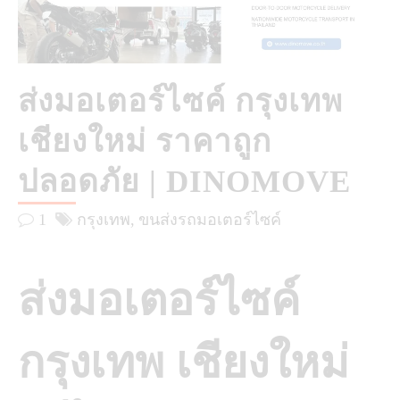
ส่งมอเตอร์ไซค์ กรุงเทพ
เชียงใหม่ ราคาถูก
ปลอดภัย | DINOMOVE
1
กรุงเทพ
ขนส่งรถมอเตอร์ไซค์
ส่งมอเตอร์ไซค์
กรุงเทพ เชียงใหม่